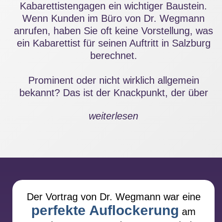
Kabarettistengagen ein wichtiger Baustein.
Wenn Kunden im Büro von Dr. Wegmann
anrufen, haben Sie oft keine Vorstellung, was
ein Kabarettist für seinen Auftritt in Salzburg
berechnet.
Prominent oder nicht wirklich allgemein
bekannt? Das ist der Knackpunkt, der über
das Honorar eines Kabarettisten entscheidet.
weiterlesen
Die Spannweite der Honorare ist hierbei
gewaltig. Unbekannte Kabarettisten, die
vielleicht dazu noch noch nicht jedes Mal
beim Publikum gut ankommen, kann man
schon für einige hundert Euro engagnieren.
Namhafte Kabarettisten kosten oft mehr als
15.000 €, manche sogar bis zu 100.000 €.
Der Vortrag von Dr. Wegmann war eine
Wer einen Star auf seiner Party haben will,
perfekte Auflockerung
am
muss ganz schön tief in die Tasche greifen.