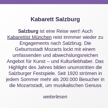
Kabarett Salzburg
Salzburg
ist eine Reise wert! Auch
Kabarettist München
reist immmer wieder zu
Engagements nach Salzbrug. Die
Geburtsstadt Mozarts lockt mit einem
umfassenden und abwechslungsreichen
Angebot für Kunst – und Kulturliebhaber. Das
Highlight des Jahres bilden unumstritten die
Salzburger Festspiele. Seit 1920 strömen in
jedem Sommer mehr als 200.000 Besucher in
die Mozartstadt, um musikalischen Genuss
auf höchstem Niveau zu erleben. Dabei bildet
weiterlesen
das Schauspiel ,,Jedermann“ von Hugo von
Hofmannsthal , das auf dem Domplatz