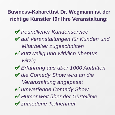
aufgeführt wird, einen beliebten und
populären Programmpunkt. Internationale
Business-Kabarettist Dr. Wegmann ist der
Künstler und ein einzigartiges Arrangement
richtige Künstler für Ihre Veranstaltung:
von Tradition und Moderne machen jede der
200 Veranstaltungen zu einem einmaligen
freundlicher Kundenservice
Erlebnis. Aber auch abseits der großen
auf Veranstaltungen für Kunden und
Bühne kommen Besucher voll auf ihre
Mitarbeiter zugeschnitten
Kosten. Ein Bummel durch die Salzburger
Altstadt bedeutet gleichzeitig die Besichtigung
kurzweilig und wirklich überaus
eines von der UNESCO ausgezeichneten
witzig
Kulturerbes. Hauptanlaufpunkt ist hier die
Erfahrung aus über 1000 Auftritten
Getreidegasse, die das Geburtshaus des
die Comedy Show wird an die
Komponisten Wolfgang Amadeus Mozarts
Veranstaltung angepasst
beherbergt. Wer die Präsenz des berühmten
umwerfende Comedy Show
Künstlers in seiner Geburtsstadt voll
Humor weit über der Gürtellinie
auskosten will, darf sich auch den
zufriedene Teilnehmer
Mozartplatz mit dem Denkmal für den
Komponisten und die jährlich anlässlich des