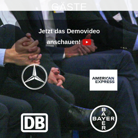
Kontakt
GÄSTE
Unverbindlich anfragen:
0221 - 80 14 96 0
Jetzt das Demovideo
anschauen!