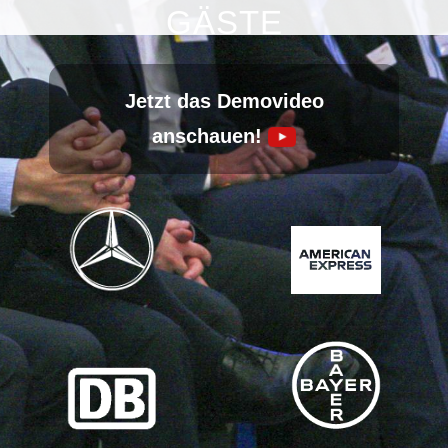
Kontakt
GÄSTE
Unverbindlich anfragen:
0221 - 80 14 96 0
Jetzt das Demovideo
anschauen!