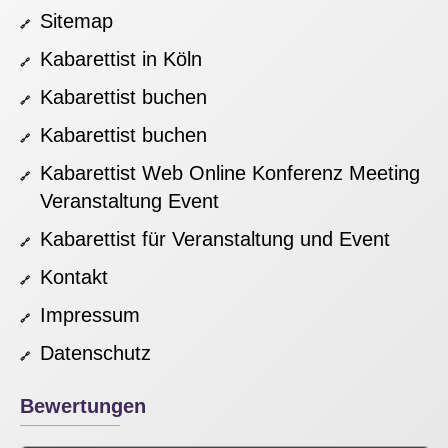
Veranstaltung zu den täglichen
Sitemap
Gesprächsthemen von Kunden und
Mitarbeitern gehören. Überzeugen Sie sich
Kabarettist in Köln
anhand unseres Demovideos von der
Kabarettist buchen
eindrucksvollen Wirkung des Kabarettisten
auf Tagungen von Stuttgarter Unternehmen.
Kabarettist buchen
Kabarettist Web Online Konferenz Meeting
Veranstaltung Event
Kabarettist für Veranstaltung und Event
Kontakt
Impressum
Datenschutz
Bewertungen