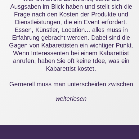
Ausgsaben im Blick haben und stellt sich die
Frage nach den Kosten der Produkte und
Dienstleistungen, die ein Event erfordert.
Essen, Künstler, Location... alles muss in
Erfahrung gebracht werden. Dabei sind die
Gagen von Kabarettisten ein wichtiger Punkt.
Wenn Interessenten bei einem Kabarettist
anrufen, haben Sie oft keine Idee, was ein
Kabarettist kostet.
Gernerell muss man unterscheiden zwischen
bekannten Kabarettisten und nicht so
weiterlesen
bekannten Kabarettisten. Genau so wenig wie
man die Frage beantworten kann, was ein
Motorrad kostet, lässt sich eine Antwort auf
die Frage nach eine Auskunft über das
Honorar für einen Kabarettist geben.
Zwischen weniger als 800 € für einen in der