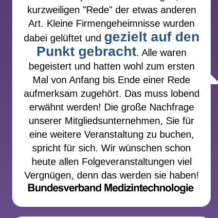
genügt, um das exakte Honorar für Ihre
kurzweiligen "Rede" der etwas anderen
Veranstaltung in Erfahrung zu bringen.
Art. Kleine Firmengeheimnisse wurden
gezielt auf den
dabei gelüftet und
Punkt gebracht
. Alle waren
begeistert und hatten wohl zum ersten
Mal von Anfang bis Ende einer Rede
aufmerksam zugehört. Das muss lobend
erwähnt werden! Die große Nachfrage
unserer Mitgliedsunternehmen, Sie für
eine weitere Veranstaltung zu buchen,
spricht für sich. Wir wünschen schon
heute allen Folgeveranstaltungen viel
Vergnügen, denn das werden sie haben!