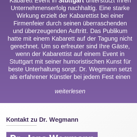
Kabarett Event in
Stuttgart
unterstützt Ihren
Wettbewerbs hilft Ihnen Dr. Wegmann bei der
Unternehmenserfolg nachhaltig. Eine starke
Kundenbindung und bei der
Wirkung erzielt der Kabarettist bei einer
Neukundengewinnung. Beste Referenzen
Firmenfeier durch seinen überraschenden
erhielt der Unterhaltungskünstler von ersten
und überzeugenden Auftritt. Das Publikum
Adressen – von C wie Credit Suisse über M
hatte mit einem Kabarett auf der Tagung nicht
wie Mars bis Z wie Zeitungsverlag Aachen.
gerechnet. Um so erfreuter sind Ihre Gäste,
wenn der Kabarettist auf einem Event in
Stuttgart mit seiner humoristischen Kunst für
beste Unterhaltung sorgt. Dr. Wegmann setzt
als erfahrener Künstler bei jedem Fest einen
unvergesslichen Höhepunkt auf Ihren
weiterlesen
Tagungen. Der Vortrag des Kabarettisten wird
auf einer Betriebsfeier ein einzigartiger
Höhepunkt Ihrer Veranstaltung. Das Publikum
ist von einem Kabarett auch bei einer
Kontakt zu Dr. Wegmann
Weihnachtsfeier in Stuttgart stets sehr
angetan. Als Künstler auf einem Sommerfest