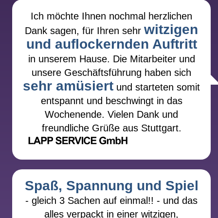
Qualität oftmals zweifelhaften Act und 50.000
Ich möchte Ihnen nochmal herzlichen
€ für einen Star sind alle Gagen möglich. Ob
witzigen
Dank sagen, für Ihren sehr
man sich einen Prominenten für eine
und auflockernden Auftritt
Kundenveranstaltung leisten kann? Kommt
in unserem Hause. Die Mitarbeiter und
drauf an, was der Kontostand so her gibt.
Dr. Wegmann hat sich auf Veranstaltungen
unsere Geschäftsführung haben sich
sehr amüsiert
von Unternehmen und Verbänden
und starteten somit
spezialisiert. Dort sind Honorare zwischen
entspannt und beschwingt in das
4.000 € und 6.500 € oft im Budget
Wochenende. Vielen Dank und
unterzubringen. Diese Honorare werden
freundliche Grüße aus Stuttgart.
gerne gezahlt: wer einen Show-Act bei einer
Kundenveranstaltung auf seine Kunden
loslässt, muss sicher sein, dass der Auftritt
ein Erfolg wird. Dr. Wegmann steht mit seiner
Erfahrung aus über 900 Veranstaltungen für
Spaß, Spannung und Spiel
eine erfolgreiche Veranstaltung und ein
- gleich 3 Sachen auf einmal!! - und das
rundherum glückliches Publikum. Ein Anruf
alles verpackt in einer witzigen,